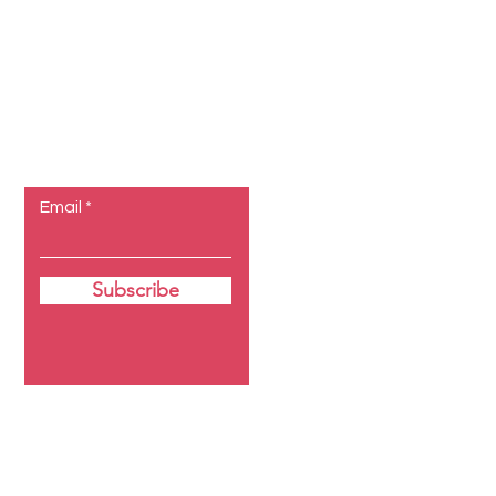
Let the
posts come
to you.
Email
Subscribe